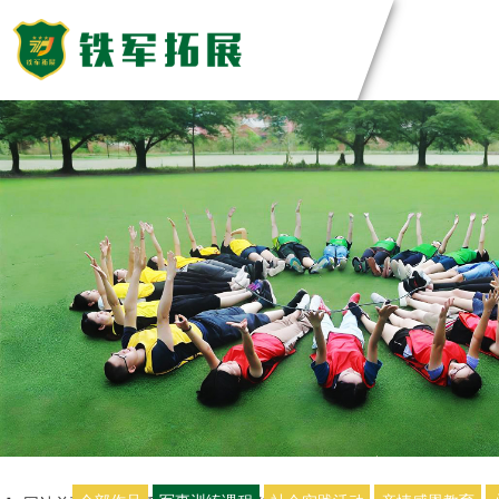
主题团建活动
领导力系列
团建基地
主题团建系列
匠人制作系列
深圳基地
案例展示
音乐释压系列
东莞基地
数字团建系列
惠州基地
创新科技公司
定制化方案
文化赋能系列
佛山基地
生产制造企业
组织运动系列
清远基地
银行保险证券
视频中心
河源基地
服务顾问资询
教培政企机构
教练团队
联系我们