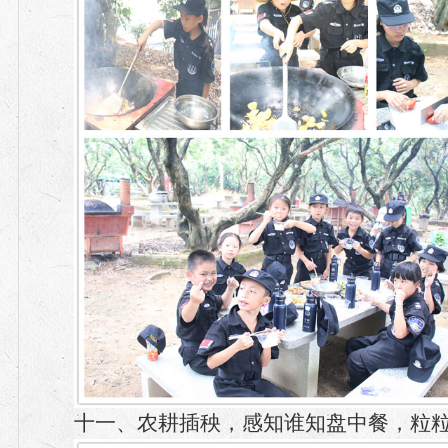
十一、农耕插秧，感知谁知盘中餐，粒