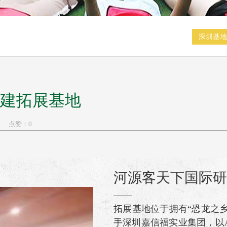
深圳基
建拓展基地
点赞：
0
河源客天下国际研
——
拓展基地位于拥有“恐龙之乡
手深圳嘉信福实业集团，以A