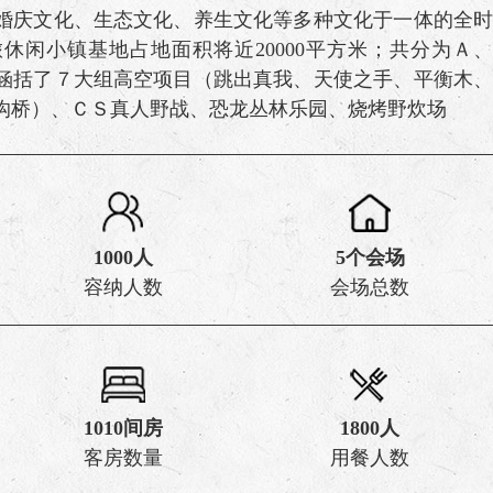
婚庆文化、生态文化、养生文化等多种文化于一体的全时
休闲小镇基地占地面积将近20000平方米；共分为Ａ、
涵括了７大组高空项目（跳出真我、天使之手、平衡木、
沟桥）、ＣＳ真人野战、恐龙丛林乐园、烧烤野炊场
1000人
5个会场
容纳人数
会场总数
1010间房
1800人
河源客天下
客房数量
用餐人数