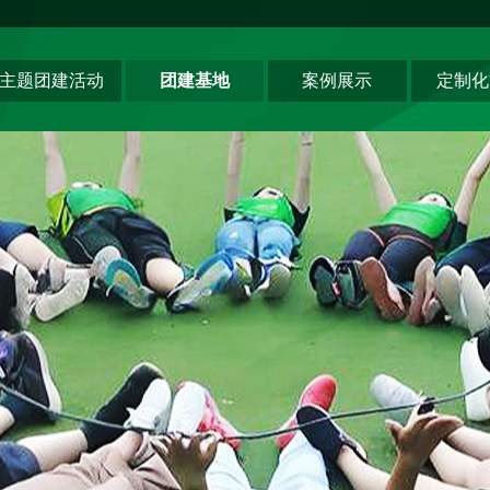
主题团建活动
团建基地
案例展示
定制化
领导力系列
深圳基地
创新科技公司
主题团建系列
东莞基地
生产制造企业
匠人制作系列
惠州基地
银行保险证券
音乐释压系列
佛山基地
服务顾问资询
数字团建系列
清远基地
教培政企机构
文化赋能系列
河源基地
组织运动系列