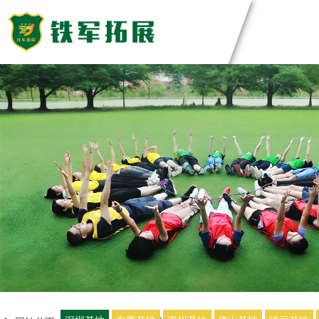
主题团建活动
领导力系列
团建基地
主题团建系列
匠人制作系列
深圳基地
案例展示
音乐释压系列
东莞基地
数字团建系列
惠州基地
创新科技公司
定制化方案
文化赋能系列
佛山基地
生产制造企业
组织运动系列
清远基地
银行保险证券
视频中心
河源基地
服务顾问资询
教培政企机构
教练团队
联系我们