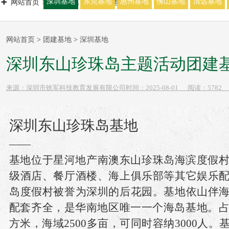
深圳基地
东莞基地
惠州基地
佛山基地
清远基地
网站首页
团建基地
深圳基地
网站首页
>
团建基地
>
深圳基地
深圳东山珍珠岛主题活动团建
来源：
深圳市铁军科技教育发展有限公司
时间：
2025-
08-01
阅读：5782
深圳东山珍珠岛基地
——
基地位于星河地产南澳东山珍珠岛海滨度假
级酒店、餐厅酒楼、海上俱乐部等其它娱乐
岛度假村被誉为深圳的后花园。基地依山伴
配套齐全，是华南地区唯一一个海岛基地。占
方米，海域2500多亩，可同时容纳3000人