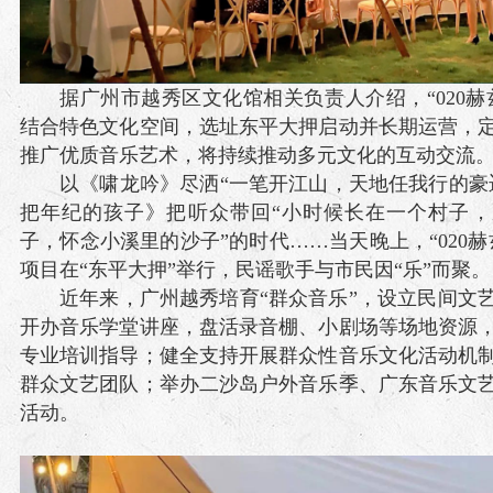
据广州市越秀区文化馆相关负责人介绍，“020赫
结合特色文化空间，选址东平大押启动并长期运营，
推广优质音乐艺术，将持续推动多元文化的互动交流
以《啸龙吟》尽洒“一笔开江山，天地任我行的豪
把年纪的孩子》把听众带回“小时候长在一个村子
子，怀念小溪里的沙子”的时代……当天晚上，“020赫
项目在“东平大押”举行，民谣歌手与市民因“乐”而聚。
近年来，广州越秀培育“群众音乐”，设立民间文
开办音乐学堂讲座，盘活录音棚、小剧场等场地资源
专业培训指导；健全支持开展群众性音乐文化活动机
群众文艺团队；举办二沙岛户外音乐季、广东音乐文
活动。