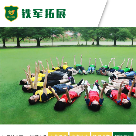
主题团建活动
领导力系列
团建基地
主题团建系列
匠人制作系列
深圳基地
案例展示
音乐释压系列
东莞基地
数字团建系列
惠州基地
创新科技公司
定制化方案
文化赋能系列
佛山基地
生产制造企业
组织运动系列
清远基地
银行保险证券
视频中心
河源基地
服务顾问资询
教培政企机构
教练团队
联系我们