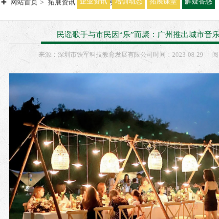
企业资讯
培训动态
拓展课堂
解疑答惑
网站首页
拓展资讯
解疑答惑
民谣歌手与市民因“乐”而聚：广州推出城市音
来源：
深圳市铁军科技教育发展有限公司
时间：
2023-
08-29
阅