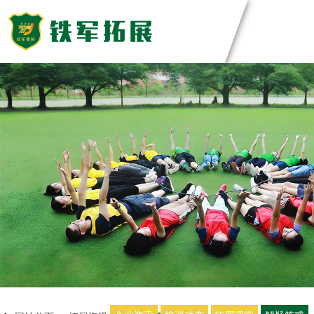
主题团建活动
领导力系列
团建基地
主题团建系列
匠人制作系列
深圳基地
案例展示
音乐释压系列
东莞基地
数字团建系列
惠州基地
创新科技公司
定制化方案
文化赋能系列
佛山基地
生产制造企业
组织运动系列
清远基地
银行保险证券
视频中心
河源基地
服务顾问资询
教培政企机构
教练团队
联系我们