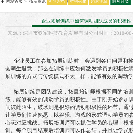
企业资讯
培训动态
拓展课堂
解疑答惑
网站首页
拓展资讯
解疑答惑
企业拓展训练中如何调动团队成员的积极性
来源：
深圳市铁军科技教育发展有限公司
时间：
2018-
08
企业员工在参加拓展训练时，会遇到各种问题和
会萌生退意，那么在训练中应如何激发学员的积极性
展训练的方式与传统模式不太一样，能够有效的调动
拓展训练是团队建设，拓展培训师根据不同的培
练，能够有效的调动学员的积极性。由于刚开始参加
间彼此陌生，破冰则是很好的调动积极性的环节。通
让学员们快速熟悉，以娱乐、游戏的形式调动学员的
心态对应挑战。拓展培训师可以抓住学员的心理，根
训。每个项目结束后培训师可以作总结，并且让学员