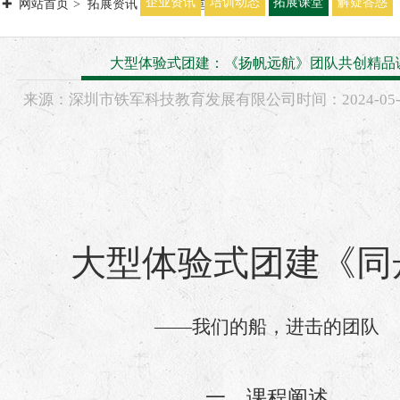
企业资讯
培训动态
拓展课堂
解疑答惑
网站首页
拓展资讯
拓展课堂
大型体验式团建：《扬帆远航》团队共创精品
来源：
深圳市铁军科技教育发展有限公司
时间：
2024-
05
大型体验式团建《同
——我们的船，进击的团队
创》团队共创系列精
一、课程阐述