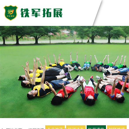
主题团建活动
领导力系列
团建基地
主题团建系列
匠人制作系列
深圳基地
案例展示
音乐释压系列
东莞基地
数字团建系列
惠州基地
创新科技公司
定制化方案
文化赋能系列
佛山基地
生产制造企业
组织运动系列
清远基地
银行保险证券
视频中心
河源基地
服务顾问资询
教培政企机构
教练团队
联系我们