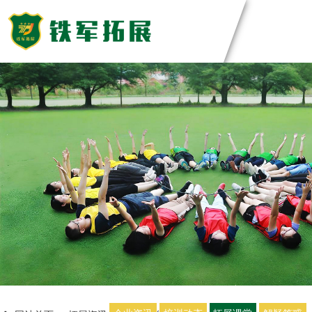
主题团建活动
领导力系列
团建基地
主题团建系列
匠人制作系列
深圳基地
案例展示
音乐释压系列
东莞基地
数字团建系列
惠州基地
创新科技公司
定制化方案
文化赋能系列
佛山基地
生产制造企业
组织运动系列
清远基地
银行保险证券
视频中心
河源基地
服务顾问资询
教培政企机构
教练团队
联系我们