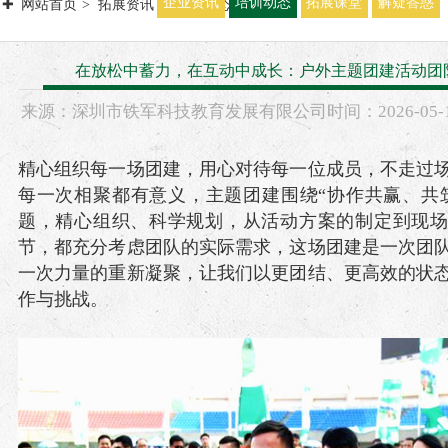
企业资讯
培训动态
拓展课堂
解疑答惑
网站首页
拓展资讯
培训动态
在放松中蓄力，在互动中成长：户外主题团建活动团
来源：
深圳市铁军科技教育发展有限公司
时间：
2026-
05-
精心组织每一场团建，用心对待每一位成员，不走过
每一次相聚都有意义，主题团建围绕“协作共赢、共
题，精心组织、科学规划，从活动方案的制定到现
节，都充分考虑团队的实际需求，这场团建是一次团
一次力量的重新凝聚，让我们以更团结、更高效的状
作与挑战。