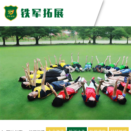
主题团建活动
领导力系列
团建基地
主题团建系列
匠人制作系列
深圳基地
案例展示
音乐释压系列
东莞基地
数字团建系列
惠州基地
创新科技公司
定制化方案
文化赋能系列
佛山基地
生产制造企业
组织运动系列
清远基地
银行保险证券
视频中心
河源基地
服务顾问资询
教培政企机构
教练团队
联系我们