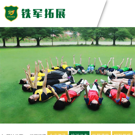
主题团建活动
领导力系列
团建基地
主题团建系列
匠人制作系列
深圳基地
案例展示
音乐释压系列
东莞基地
数字团建系列
惠州基地
创新科技公司
定制化方案
文化赋能系列
佛山基地
生产制造企业
组织运动系列
清远基地
银行保险证券
视频中心
河源基地
服务顾问资询
教培政企机构
教练团队
联系我们