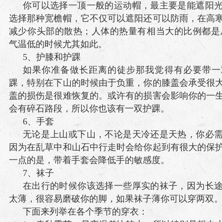
你可以选择一顶一般的运动帽，最主要是能遮阳
选择那种宽檐帽，它不仅可以遮阳还可以防雨，在高
减少你头部的散热；人体的热量有相当大的比例都是
气温低的时候尤其如此。
5、护膝和护踝
如果你准备做长距离的徒步那我觉得有必要带一
踝，特别在下山的时候由于负重，你的膝盖会承受很
盖的损伤是很难恢复的。或许有的损害会影响你的一
会有碎石路段，所以你也该有一双护踝。
6、手套
无论是上山或下山，不论是天冷还是天热，你必
因为在乱草中和山石中行走时会给你起到有很大的保
一点的是，带着手套会降低手的敏感度。
7、袜子
在出行的时候你该选择一些厚实的袜子，因为长
太薄，很容易磨破你的脚，如果袜子薄你可以穿两双
下面来列举在各个季节的穿衣：