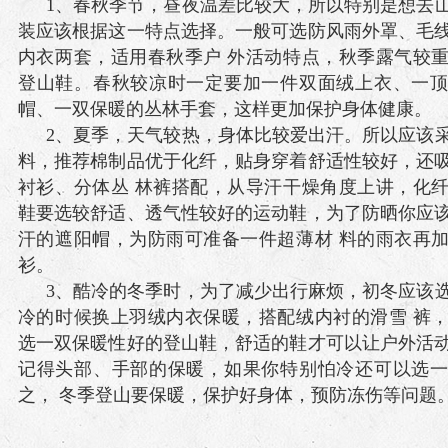
1、春秋季节，昼夜温差比较大，所以特别是想去
装应该根据这一特点选择。一般可选防风雨外罩、毛
内衣两套，适用春秋季户 外活动特点，秋季露气较
登山鞋。春秋较凉时一定要加一件双面绒上衣、一
帽、一双保暖的丛林手套，这样更加保护身体健康。
2、夏季，天气较热，身体比较爱出汗。所以应该
料，推荐棉制品优于化纤，贴身穿着舒适性较好，还
衬衫、分体丛 林裤搭配，从导汗干燥角度上讲，化
鞋要选较舒适、透气性较好的运动鞋，为了防晒你应
汗的遮阳帽，为防雨可准备一件超薄材 料的雨衣再
衫。
3、酷冷的冬季时，为了减少出行麻烦，初冬应该
冷的时候换上羽绒内衣保暖，搭配绒内衬的滑雪 裤
选一双保暖性好的登山鞋，舒适的鞋才可以让户外活
记得头部、手部的保暖，如果你特别怕冷还可以选
之， 冬季登山要保暖，保护好身体，预防冻伤等问题