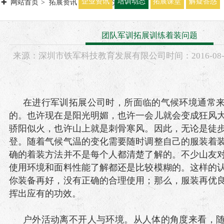
企业资讯
培训动态
拓展课堂
解疑答惑
网站首页
拓展资讯
培训动态
团队军训拓展训练着装问题
来源：
深圳市铁军科技教育发展有限公司
时间：
2016-
08
在进行军训拓展公司时，所面临的气候环境通常
的。也许现在是阳光明媚，也许一会儿就会变成狂风
骄阳似火，也许山上就是刺骨寒风。因此，无论是徒
登。随着气候气温的变化需要随时调整自己的服装着
确的着装方法并不是每个人都清楚了解的。不少山友
使用环境和面料性能了解都还是比较模糊的。这样的
你装备再好，没有正确的合理使用；那么，服装再优
挥出应有的功效。
户外活动离不开人与环境。从人体的角度来看，