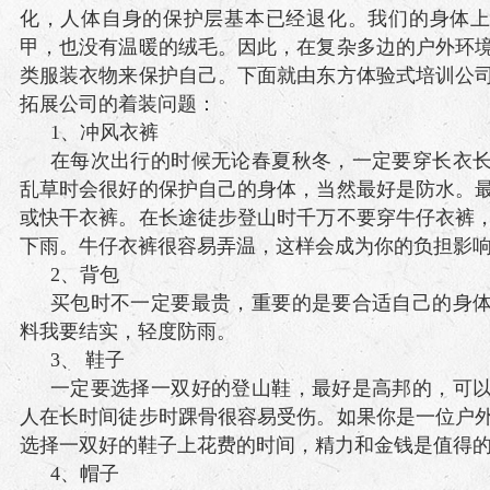
化，人体自身的保护层基本已经退化。我们的身体
甲，也没有温暖的绒毛。因此，在复杂多边的户外环
类服装衣物来保护自己。下面就由东方体验式培训公
拓展公司的着装问题：
1、冲风衣裤
在每次出行的时候无论春夏秋冬，一定要穿长衣
乱草时会很好的保护自己的身体，当然最好是防水。
或快干衣裤。在长途徒步登山时千万不要穿牛仔衣裤
下雨。牛仔衣裤很容易弄温，这样会成为你的负担影
2、背包
买包时不一定要最贵，重要的是要合适自己的身
料我要结实，轻度防雨。
3、 鞋子
一定要选择一双好的登山鞋，最好是高邦的，可
人在长时间徒步时踝骨很容易受伤。如果你是一位户
选择一双好的鞋子上花费的时间，精力和金钱是值得
4、帽子