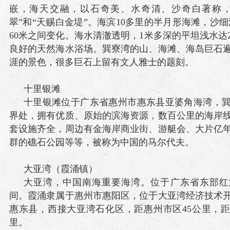
嵌，海天交融，以石奇美、水奇清、沙奇白著称，
翠”和“天赐白金堤”。海滨10多里的半月形海滩，沙细
60米之间变化。海水清澈透明，1米多深的平坦浅水达2
良好的天然海水浴场。巽寮湾的山、海滩、海岛巨石
涯的景色，很多巨石上留有文人雅士的题刻。
十里银滩
十里银滩位于广东省惠州市惠东县亚婆角海湾，
界处，拥有优质、原始的滨海资源，数百公里的海岸
套设施齐全，周边有金海岸商业街、游艇会、大片亿
群的礁石公园等等，被称为中国的马尔代夫。
大亚湾（霞涌镇）
大亚湾，中国南海重要海湾。位于广东省东部红
间。霞涌隶属于惠州市惠阳区，位于大亚湾经济技术
惠东县，西接大亚湾石化区，距惠州市区45公里，距
里。