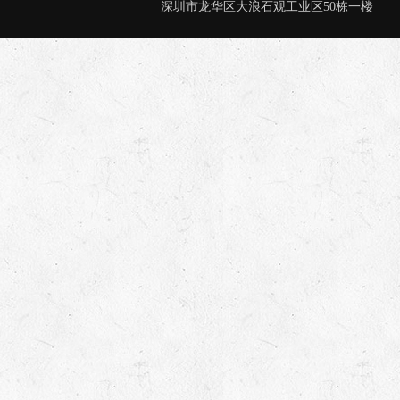
深圳市龙华区大浪石观工业区50栋一楼