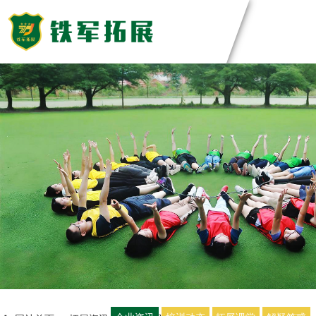
主题团建活动
领导力系列
团建基地
主题团建系列
匠人制作系列
深圳基地
案例展示
音乐释压系列
东莞基地
数字团建系列
惠州基地
创新科技公司
定制化方案
文化赋能系列
佛山基地
生产制造企业
组织运动系列
清远基地
银行保险证券
视频中心
河源基地
服务顾问资询
教培政企机构
教练团队
联系我们