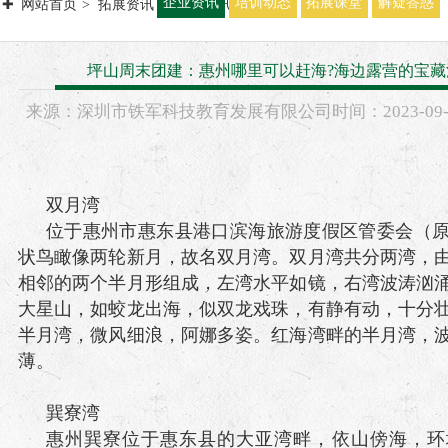
企业资讯
培训动态
拓展课堂
解疑答惑
网站首页
拓展资讯
企业资讯
坪山周末团建：惠州哪里可以赶海?海边露营的宝藏
来源：
深圳市铁军科技教育发展有限公司
时间：
2023-
09
双月湾
位于惠州市惠东县港口滨海旅游度假区管委会（
状鸟瞰像两轮新月，故名双月湾。双月湾共分两湾，
相邻的两个半月形组成，左湾水平如镜，右湾波涛汹
大星山，如蛟龙出海，似双龙戏珠，有静有动，十分
半月湾，微风细浪，阿娜多姿。红海湾畔的半月湾，
薄。
巽寮湾
惠州巽寮位于惠东县的大亚湾畔，依山傍海，环