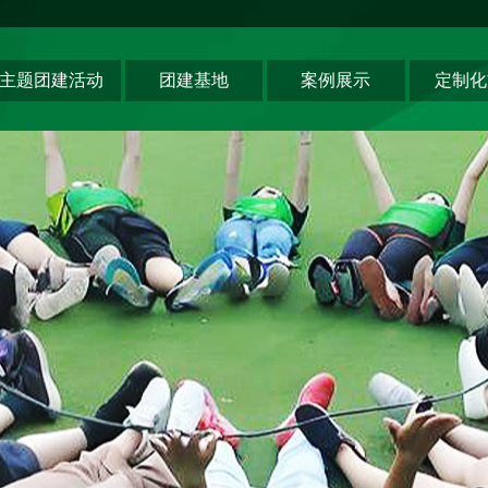
主题团建活动
团建基地
案例展示
定制化
领导力系列
深圳基地
创新科技公司
主题团建系列
东莞基地
生产制造企业
匠人制作系列
惠州基地
银行保险证券
音乐释压系列
佛山基地
服务顾问资询
数字团建系列
清远基地
教培政企机构
文化赋能系列
河源基地
组织运动系列