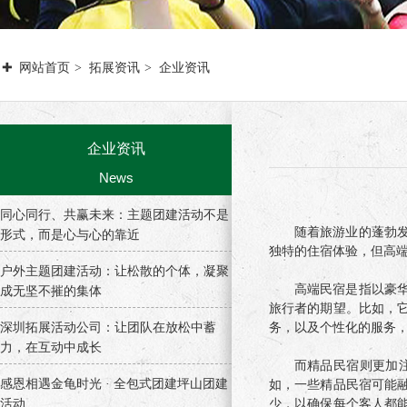
网站首页
拓展资讯
企业资讯
企业资讯
News
同心同行、共赢未来：主题团建活动不是
随着旅游业的蓬勃
形式，而是心与心的靠近
独特的住宿体验，但高
户外主题团建活动：让松散的个体，凝聚
高端民宿是指以豪
成无坚不摧的集体
旅行者的期望。比如，
深圳拓展活动公司：让团队在放松中蓄
务，以及个性化的服务
力，在互动中成长
而精品民宿则更加
感恩相遇金龟时光 · ​全包式团建坪山团建
如，一些精品民宿可能
活动
少，以确保每个客人都