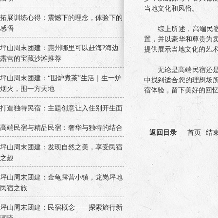
当地文化和风俗。
拓展训练心得：震憾下的理念，体验下的
感悟
综上所述，高端民
置，并以豪华和尊贵为
坪山周末团建：惠州哪里可以赶海?海边
提供展示当地文化的艺
露营的宝藏沙滩推荐
无论是高端民宿还
坪山周末团建：“围炉煮茶”生活｜生一炉
中找到适合您的理想场
烟火，围一方天地
宿体验，留下美好的回
打造独特民宿：主题创意让入住别开生面
高端民宿与精品民宿：奢华与独特的结合
返回目录
首页
结
坪山周末团建：发现自然之美，享受民宿
之趣
坪山周末团建：金龟露营小镇，龙岗坪地
民宿之旅
坪山周末团建：民宿概念——探索旅行新