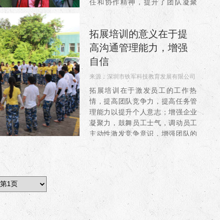
任和协作精神，提升了团队凝聚
力，激发了队员的潜能，使队员们
感受到了克服困难的愉悦，培养了
拓展培训的意义在于提
积...
高沟通管理能力，增强
自信
来源：
深圳市铁军科技教育发展有限公司
阅读：3466
拓展培训在于激发员工的工作热
情，提高团队竞争力，提高任务管
理能力以提升个人意志；增强企业
凝聚力，鼓舞员工士气，调动员工
主动性激发竞争意识，增强团队的
责任心和荣誉感，培养团队合作精
神，培养相互支持、主动配合的工
作方式。增加非工作状态下的沟
通，...