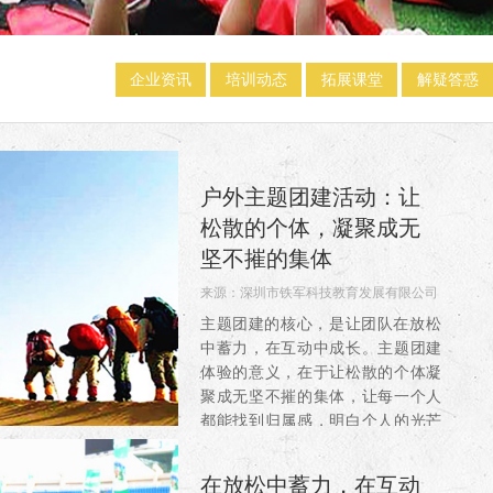
企业资讯
培训动态
拓展课堂
解疑答惑
户外主题团建活动：让
松散的个体，凝聚成无
坚不摧的集体
来源：
深圳市铁军科技教育发展有限公司
阅读：208
主题团建的核心，是让团队在放松
中蓄力，在互动中成长。主题团建
体验的意义，在于让松散的个体凝
聚成无坚不摧的集体，让每一个人
都能找到归属感，明白个人的光芒
有限，团队的合力无穷，让每一个
人都能找到归属感，让松散的个
在放松中蓄力，在互动