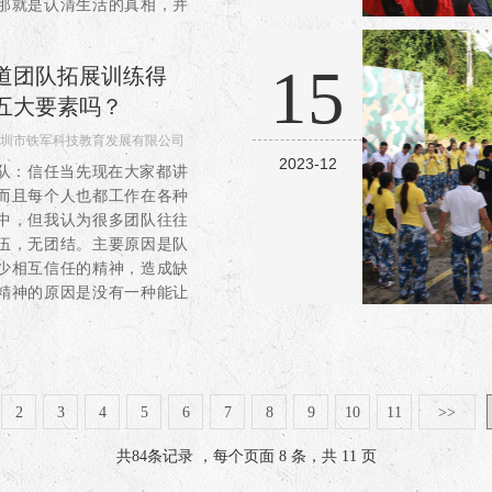
那就是认清生活的真相，并
热爱它。花同样的预算，周
团建也能享受多样化的服
15
道团队拓展训练得
五大要素吗？
圳市铁军科技教育发展有限公司
2023-12
863
队：信任当先现在大家都讲
而且每个人也都工作在各种
中，但我认为很多团队往往
伍，无团结。主要原因是队
少相互信任的精神，造成缺
精神的原因是没有一种能让
互信任的有效机制。在训练
“信任背摔”的项目，虽...
2
3
4
5
6
7
8
9
10
11
>>
共
84
条记录 ，每个页面 8 条，共 11 页