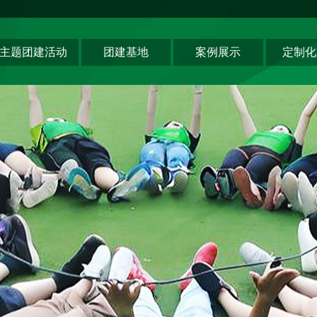
主题团建活动
团建基地
案例展示
定制化
领导力系列
深圳基地
创新科技公司
主题团建系列
东莞基地
生产制造企业
匠人制作系列
惠州基地
银行保险证券
音乐释压系列
佛山基地
服务顾问资询
数字团建系列
清远基地
教培政企机构
文化赋能系列
河源基地
组织运动系列