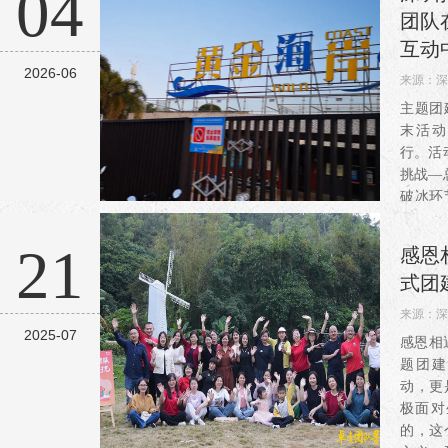
04
调动全
团队
成...
互动
2026-06
来源：
深
阅读：3
主题团
末活动
行。活
挑战—
破冰环
垒与职
熟悉，
21
感恩
作挑战
式团
来源：
深
2025-07
阅读：1
感恩相
题团建
动，更
极面对
的，这