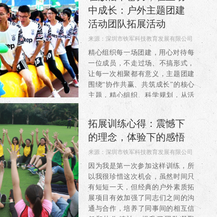
体，凝聚成无坚不摧的集体，心往
中成长：户外主题团建
一...
活动团队拓展活动
来源：
深圳市铁军科技教育发展有限公司
阅读：406
精心组织每一场团建，用心对待每
一位成员，不走过场、不搞形式，
让每一次相聚都有意义，主题团建
围绕“协作共赢、共筑成长”的核心
主题，精心组织、科学规划，从活
动方案的制定到现场执行的每一个
细节，都充分考虑团队的实际需
拓展训练心得：震憾下
求，这场团建是一次团队的重新
的理念，体验下的感悟
集...
来源：
深圳市铁军科技教育发展有限公司
阅读：4648
因为我是第一次参加这样训练，所
以我很珍惜这次机会，虽然时间只
有短短一天，但经典的户外素质拓
展项目有效加强了同志们之间的沟
通与合作，培养了同事间的相互信