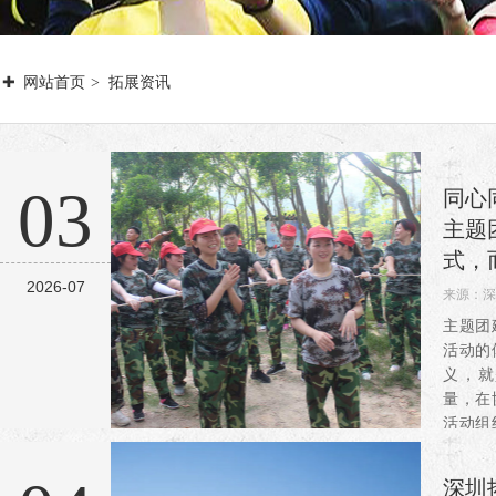
网站首页
拓展资讯
03
同心
主题
式，
2026-07
来源：
深
阅读：1
主题团
活动的
义，就
量，在
活动组
避免出
观”的
深圳