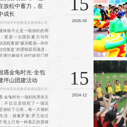
15
员积极性，充分考虑团队
在放松中蓄力，在
中成长
2026-05
圳市铁军科技教育发展有限公司
13
建体验不止是一场放松的周
，更是一次团队蓄力与同
动流程遵循“破冰暖场—协作
总结复盘”的逻辑层层递进，
节通过趣味互动打破部门壁
场隔阂，让陌生的同事快速
让熟悉的伙伴更加默契；协
15
相遇金龟时光·​全包
环节设计贴合团队工作场...
建坪山团建活动
圳市铁军科技教育发展有限公司
2024-12
273
遇·金龟时光一场好的周末主
，不仅仅是组织了一场活
是放松了心情，每一天都积
生活，就像罗曼-罗兰说过
个世上只有一种真正的英雄