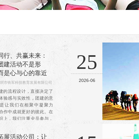
25
同行、共赢未来：
团建活动不是形
而是心与心的靠近
2026-06
圳市铁军科技教育发展有限公司
98
建的流程设计，直接决定了
体验感与实效性，团建的意
是让我们在相聚中凝聚力
协作中成就更好的彼此。在
织上，我们注重全员参与，
现“少数人主导、多数人旁
情况，设计的每一个环节都能
拓展活动公司：让