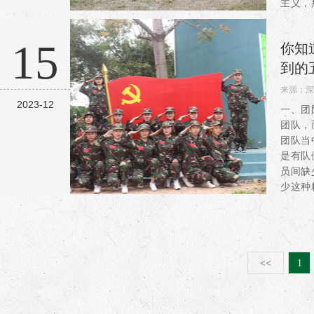
主义，
且仍然
末主题
15
你知
务...
到的
来源：
深
2023-12
阅读：3
一、团
团队，
团队当
是有队
员间缺
少这种
大家相
中有个叫
<<
1