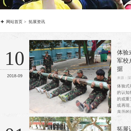
网站首页
拓展资讯
10
体验
军校
据
2018-09
来源：
深
阅读：4
体验式
的认知
的或重
或再现
亲历的
展能力
学观和
拓展