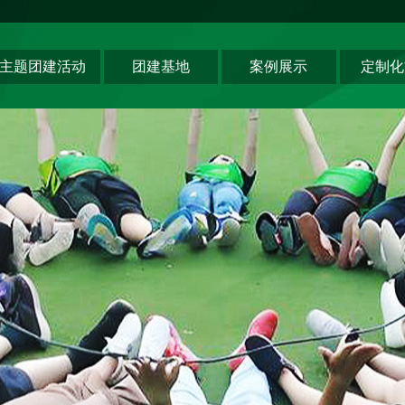
主题团建活动
团建基地
案例展示
定制化
领导力系列
深圳基地
创新科技公司
主题团建系列
东莞基地
生产制造企业
匠人制作系列
惠州基地
银行保险证券
音乐释压系列
佛山基地
服务顾问资询
数字团建系列
清远基地
教培政企机构
文化赋能系列
河源基地
组织运动系列