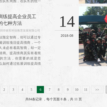
在队长周围，在队长的统一
，分工合作，有条不紊地出
了后面的各项任务。有这
14
训练提高企业员工
的七种方法
圳市铁军科技教育发展有限公司
2018-08
818
法预定智商，却可以通过专
展训练项目提高情商，一个
人未必有着高智商，却一定
情商。提高情商其实有着简
的方法，你需要的就是坚
么如何通过拓展训练提高情
别急，下面就由优拓汇小编
诉你吧。一、划定恰当的心
2
3
4
5
6
7
8
9
10
11
>>
共
84
条记录 ，每个页面 8 条，共 11 页