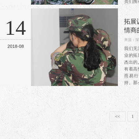
员们围
安排下
色完成
14
拓展
样...
情商
来源：
深
2018-08
阅读：2
我们无
业的拓
杰出的
有着高
而易行
持。那
商呢？
慢慢告
理...
<<
1