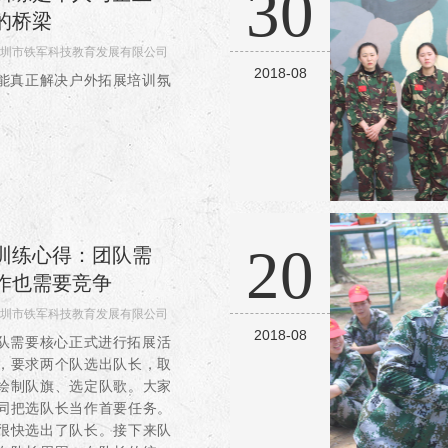
30
点：1、与“体验”密切...
的桥梁
圳市铁军科技教育发展有限公司
2018-08
188
能真正解决户外拓展培训氛
20
训练心得：团队需
作也需要竞争
圳市铁军科技教育发展有限公司
2018-08
721
队需要核心正式进行拓展活
，要求两个队选出队长，取
绘制队旗、选定队歌。大家
同把选队长当作首要任务。
很快选出了队长。接下来队