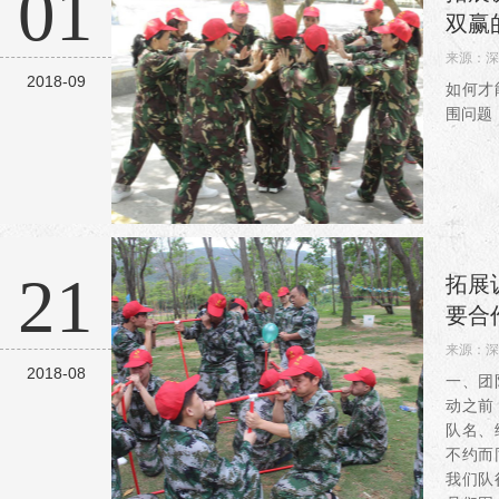
01
样几个特
双赢
来源：
深
2018-09
阅读：4
如何才
围问题
21
拓展
要合
来源：
深
2018-08
阅读：3
一、团
动之前
队名、
不约而
我们队