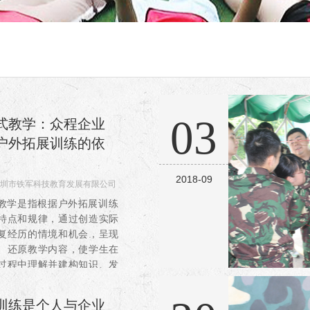
03
式教学：众程企业
户外拓展训练的依
2018-09
圳市铁军科技教育发展有限公司
740
教学是指根据户外拓展训练
特点和规律，通过创造实际
复经历的情境和机会，呈现
、还原教学内容，使学生在
过程中理解并建构知识、发
、产生情感、生成意义的教
教学形式。体验式教学有这
训练是个人与企业