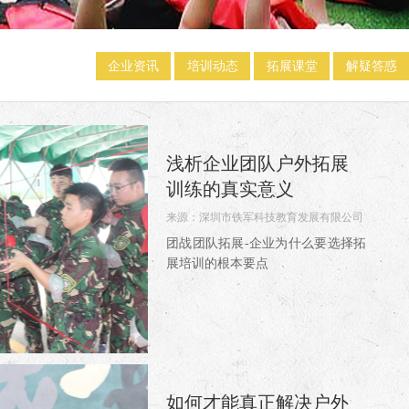
企业资讯
培训动态
拓展课堂
解疑答惑
浅析企业团队户外拓展
训练的真实意义
来源：
深圳市铁军科技教育发展有限公司
阅读：4554
团战团队拓展-企业为什么要选择拓
展培训的根本要点
如何才能真正解决户外