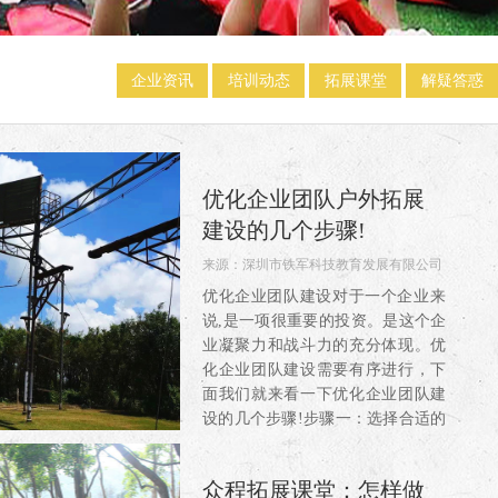
企业资讯
培训动态
拓展课堂
解疑答惑
优化企业团队户外拓展
建设的几个步骤!
来源：
深圳市铁军科技教育发展有限公司
阅读：2059
优化企业团队建设对于一个企业来
说,是一项很重要的投资。是这个企
业凝聚力和战斗力的充分体现。优
化企业团队建设需要有序进行，下
面我们就来看一下优化企业团队建
设的几个步骤!步骤一：选择合适的
团队下属团队招募的时候，不要一
味的注重能力与智商，能力与...
众程拓展课堂：怎样做