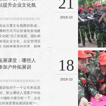
21
以提升企业文化氛
2018-10
圳市铁军科技教育发展有限公司
687
业会注重文化氛围的形成，
哪种方式可以快速有效地建
文化呢?员工价值观、团队精
体现企业文化，企业管理层
人员精神素质的培养。精神
培养不是靠单纯的授课，传
输式培训方式可以传授职业
18
拓展课堂：哪些人
但无法培养学员的精神。...
参加户外拓展训
2018-10
圳市铁军科技教育发展有限公司
558
展训练对于一个公司来说是
的。那么哪些人需要户外拓
?小编给大家分析一下，企业
么时候需要拓展训练呢?一、