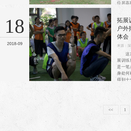
位居高
入某种
教于乐
18
拓展
的学习
户外
体会
2018-09
来源：
深
阅读：3
这次
展训练
是一笔
身处何
得到十
背摔、
毕业墙
深，得
丰...
<<
1