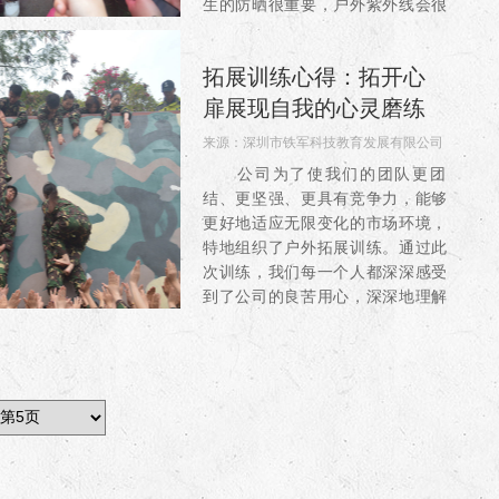
生的防晒很重要，户外紫外线会很
强为了防止晒伤防晒霜是必备物
品，最后就是带一双备用的鞋子因
拓展训练心得：拓开心
为...
扉展现自我的心灵磨练
来源：
深圳市铁军科技教育发展有限公司
阅读：4304
公司为了使我们的团队更团
结、更坚强、更具有竞争力，能够
更好地适应无限变化的市场环境，
特地组织了户外拓展训练。通过此
次训练，我们每一个人都深深感受
到了公司的良苦用心，深深地理解
到成功者是要付出怎样的努力方可
站在至高点上，那胜利的喜悦是无
数...