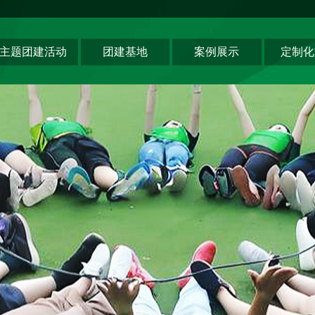
主题团建活动
团建基地
案例展示
定制化
领导力系列
深圳基地
创新科技公司
主题团建系列
东莞基地
生产制造企业
匠人制作系列
惠州基地
银行保险证券
音乐释压系列
佛山基地
服务顾问资询
数字团建系列
清远基地
教培政企机构
文化赋能系列
河源基地
组织运动系列