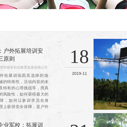
18
：户外拓展培训安
三原则
圳市铁军科技教育发展有限公司
2019-11
124
拓展训练因其选择的场
械的特殊性，活动内容的未
及特有的心理挑战等，而具
的风险性，如何获得最大的
障，如何让参训学员在身
理上获得安全保障，是户外
练课程更好地发展中至关重
环。一、备份原则 任何
企业军校：拓展训