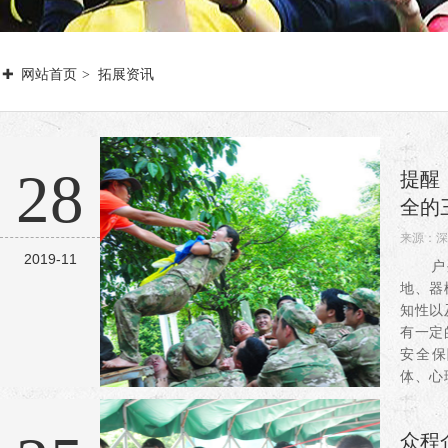
网站首页
拓展资讯
28
提醒
全的
来源：
深
2019-11
阅读：3
户外
地、器
知性以
有一定
安全保
体、心
拓展训
要的一
众程
需要...