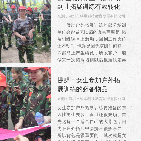
到让拓展训练有效转化
来源：
深圳市铁军科技教育发展有限公司
阅读：3706
做过户外拓展训练的部分培训
单位会说做完以后的真实写照是“拓
展训练课堂上激动，回到工作岗位
上不动”。也许是因为培训时间短，
不能马上产生绩效，所以客户一般
做完一次拓展培训以后很难决定再
继续做。而不做拓展培训让企业又
觉得对...
提醒：女生参加户外拓
展训练的必备物品
来源：
深圳市铁军科技教育发展有限公司
阅读：4232
女生参加户外拓展训练要准备的东
西比男生要多，而且还很繁琐。首
先选择一个适合自己的大背包，因
为在户外拓展中会携带很多东西，
所以背包是很重要的，其次就是女