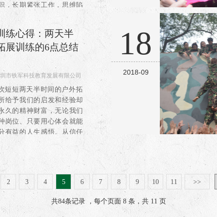
职，长期紧张工作，思维陷
惯性模式的管理者体验式寓
，为学习者提供轻松、自然
18
训练心得：两天半
氛围，并设置了更有挑...
拓展训练的6点总结
2018-09
圳市铁军科技教育发展有限公司
645
短短两天半时间的户外拓
所给予我们的启发和经验却
永久的精神财富，无论我们
种岗位、只要用心体会就能
分有益的人生感悟。从信任
空中单杠、孤岛求生、翻越
活动中给我留下的印象极
到的知识与心得体会也非常
2
3
4
5
6
7
8
9
10
11
>>
共
84
条记录 ，每个页面 8 条，共 11 页