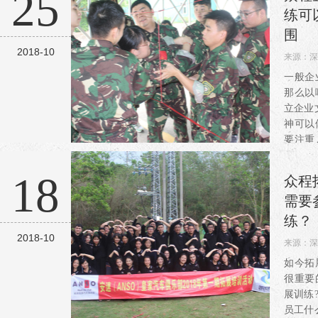
25
练可
围
2018-10
来源：
深
阅读：3
一般企
那么以
立企业
神可以
要注重
素质的
统的灌
18
众程
技术，
需要
练？
2018-10
来源：
深
阅读：3
如今拓
很重要
展训练
员工什